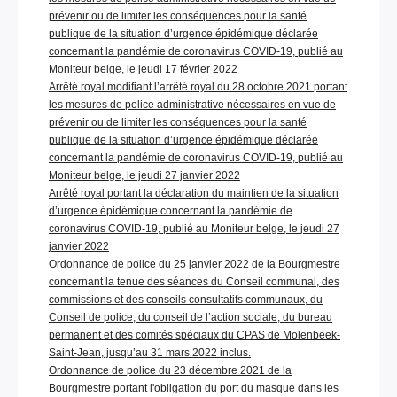
prévenir ou de limiter les conséquences pour la santé
publique de la situation d’urgence épidémique déclarée
concernant la pandémie de coronavirus COVID-19, publié au
Moniteur belge, le jeudi 17 février 2022
Arrêté royal modifiant l’arrêté royal du 28 octobre 2021 portant
les mesures de police administrative nécessaires en vue de
prévenir ou de limiter les conséquences pour la santé
publique de la situation d’urgence épidémique déclarée
concernant la pandémie de coronavirus COVID-19, publié au
Moniteur belge, le jeudi 27 janvier 2022
Arrêté royal portant la déclaration du maintien de la situation
d’urgence épidémique concernant la pandémie de
coronavirus COVID-19, publié au Moniteur belge, le jeudi 27
janvier 2022
Ordonnance de police du 25 janvier 2022 de la Bourgmestre
concernant la tenue des séances du Conseil communal, des
commissions et des conseils consultatifs communaux, du
Conseil de police, du conseil de l’action sociale, du bureau
permanent et des comités spéciaux du CPAS de Molenbeek-
Saint-Jean, jusqu’au 31 mars 2022 inclus.
Ordonnance de police du 23 décembre 2021 de la
Bourgmestre portant l'obligation du port du masque dans les