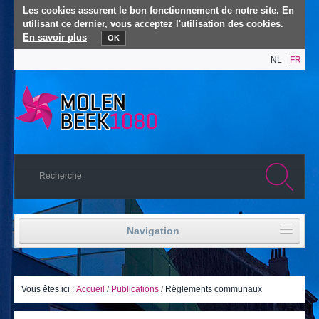
Les cookies assurent le bon fonctionnement de notre site. En
utilisant ce dernier, vous acceptez l'utilisation des cookies.
En savoir plus
OK
NL
FR
Navigation
Accueil
Vie politique
Vous êtes ici :
Accueil
/
Publications
/
Règlements communaux