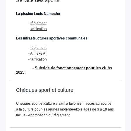
Service des sports
La piscine Louis Namèche
-
règlement
-
tarification
Les infrastructures sportives communales.
-
règlement
-
Annexe A
-
tarification
-
Subside de fonctionnement pour les clubs
2025
Chèques sport et culture
Chèques sport et culture visant à favoriser l’accès au sport et
à la culture pour les jeunes molenbeekois âgés de 3 à 18 ans
inclus - Approbation du règlement