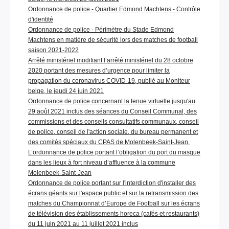
Ordonnance de police - Quartier Edmond Machtens - Contrôle
d'identité
Ordonnance de police - Périmètre du Stade Edmond
Machtens en matière de sécurité lors des matches de football
saison 2021-2022
Arrêté ministériel modifiant l’arrêté ministériel du 28 octobre
2020 portant des mesures d’urgence pour limiter la
propagation du coronavirus COVID-19, publié au Moniteur
belge, le jeudi 24 juin 2021
Ordonnance de police concernant la tenue virtuelle jusqu'au
29 août 2021 inclus des séances du Conseil Communal, des
commissions et des conseils consultatifs communaux, conseil
de police, conseil de l'action sociale, du bureau permanent et
des comités spéciaux du CPAS de Molenbeek-Saint-Jean.
L’ordonnance de police portant l’obligation du port du masque
dans les lieux à fort niveau d’affluence à la commune
Molenbeek-Saint-Jean
Ordonnance de police portant sur l'interdiction d'installer des
écrans géants sur l'espace public et sur la retransmission des
matches du Championnat d’Europe de Football sur les écrans
de télévision des établissements horeca (cafés et restaurants)
du 11 juin 2021 au 11 juillet 2021 inclus