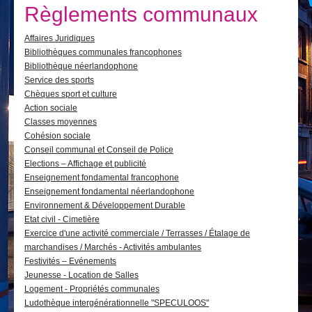
Je vis
Règlements communaux
Je visite
Affaires Juridiques
Bibliothèques communales francophones
Publications
Bibliothèque néerlandophone
Service des sports
Actualités
Chèques sport et culture
Action sociale
E-guichet / Prendre RDV
Classes moyennes
Cohésion sociale
Actualités
Conseil communal et Conseil de Police
Elections – Affichage et publicité
Enseignement fondamental francophone
Enseignement fondamental néerlandophone
Environnement & Développement Durable
Etat civil - Cimetière
Exercice d'une activité commerciale / Terrasses / Étalage de
marchandises / Marchés - Activités ambulantes
Festivités – Evénements
Jeunesse - Location de Salles
Logement - Propriétés communales
Ludothèque intergénérationnelle "SPECULOOS"