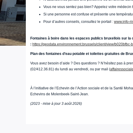
Vous ne vous sentez pas bien? Appelez votre médecin tr
Si une personne est confuse et présente une températ
Pour d’autres conseils, consultez le portail :
www.info-ri
Fontaines à boire dans les espaces publics bruxellois sur la
:
https://geodata.environnement.brussels/client/view/b020bfbc
Plan des fontaines d’eau potable et toilettes gratuites de Bru
Vous avez besoin d’aide ? Des questions ? N’hésitez pas à pre
(02/412.36.81) du lundi au vendredi, ou par mail (
affairessocia
À l’initiative de l’Echevin de l’Action sociale et de la Santé 
Echevins de Molenbeek-Saint-Jean.
(2023 - mise à jour 3 août 2026)