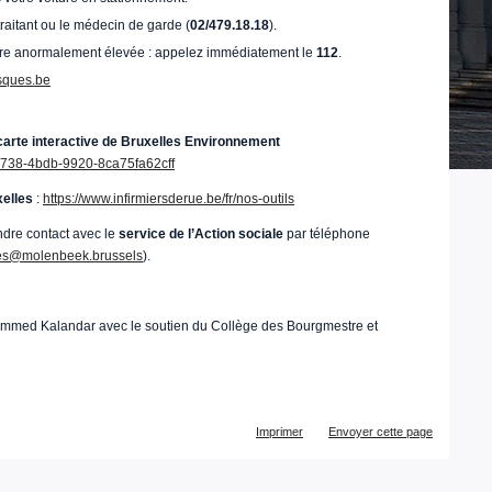
aitant ou le médecin de garde (
02/479.18.18
).
ure anormalement élevée : appelez immédiatement le
112
.
sques.be
 carte interactive de Bruxelles Environnement
-b738-4bdb-9920-8ca75fa62cff
xelles
:
https://www.infirmiersderue.be/fr/nos-outils
ndre contact avec le
service de l’Action sociale
par téléphone
les@molenbeek.brussels
).
Mohammed Kalandar avec le soutien du Collège des Bourgmestre et
Actions
Imprimer
Envoyer cette page
sur
le
document