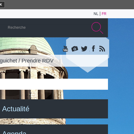
K
NL
FR
guichet / Prendre RDV
Actualité
Agenda