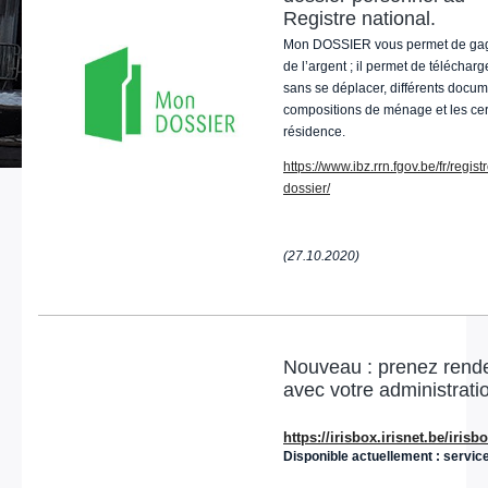
Registre national.
Mon DOSSIER vous permet de gag
de l’argent ; il permet de télécharg
sans se déplacer, différents docum
compositions de ménage et les cert
résidence.
https://www.ibz.rrn.fgov.be/fr/regis
dossier/
(27.10.2020)
Nouveau : prenez rend
avec votre administratio
https://irisbox.irisnet.be/iris
Disponible actuellement : servic