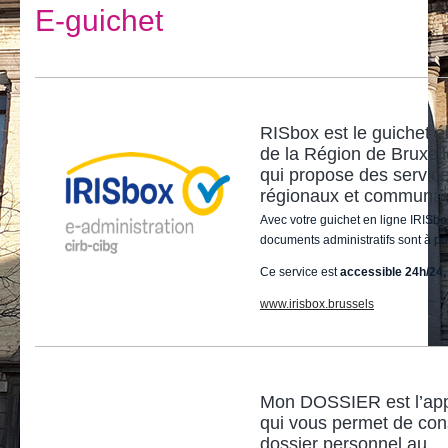
Je vis
E-guichet
Je visite
Publications
Actualités
RISbox est le guichet é
de la Région de Bruxell
E-guichet / Prendre RDV
qui propose des servic
régionaux et communau
Actualités
Avec votre guichet en ligne IRISbo
documents administratifs sont à po
Ce service est
accessible 24h/24, 
www.irisbox.brussels
Mon DOSSIER est l’app
qui vous permet de cons
dossier personnel au