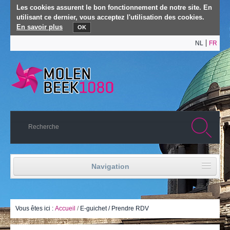
Les cookies assurent le bon fonctionnement de notre site. En
utilisant ce dernier, vous acceptez l'utilisation des cookies.
En savoir plus
OK
NL
FR
Navigation
Accueil
Vie politique
Vous êtes ici :
Accueil
/
E-guichet / Prendre RDV