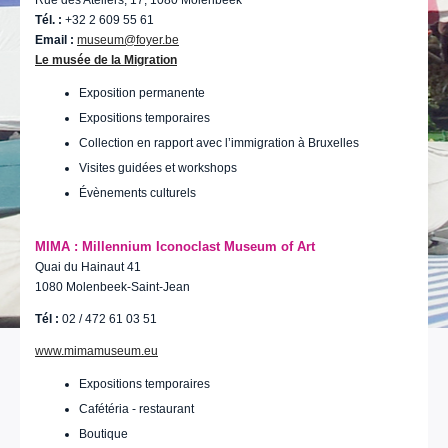
Rue des Ateliers, 17, 1080 Molenbeek
Tél. :
+32 2 609 55 61
Email :
museum@foyer.be
Le musée de la Migration
Exposition permanente
Expositions temporaires
Collection en rapport avec l’immigration à Bruxelles
Visites guidées et workshops
Évènements culturels
MIMA :
Millennium Iconoclast Museum of Art
Quai du Hainaut 41
1080 Molenbeek-Saint-Jean
Tél :
02 / 472 61 03 51
www.mimamuseum.eu
Expositions temporaires
Cafétéria - restaurant
Boutique