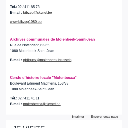
Tél.:
02 / 411 85 73
E-mail :
bibzep@skynet.be
www.bibzep1080.be
Archives communales de Molenbeek-Saint-Jean
Rue de l’Intendant, 63-65
1080 Molenbeek-Saint-Jean
E-mail :
qbilquez@molenbeek.brussels
Cercle d’histoire locale "Molenbecca"
Boulevard Edmond Machtens, 153/38
1080 Molenbeek-Saint-Jean
Tél.:
02 / 411 41 11
E-mail :
molenbecca@skynet.be
Actions
Imprimer
Envoyer cette page
sur
le