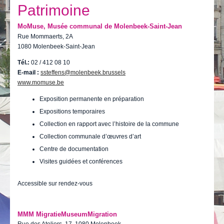
Je vis
Patrimoine
Je visite
MoMuse, Musée communal de Molenbeek-Saint-Jean
Rue Mommaerts, 2A
Publications
1080 Molenbeek-Saint-Jean
Tél.:
02 / 412 08 10
Actualités
E-mail :
ssteffens@molenbeek.brussels
www.momuse.be
E-guichet / Prendre RDV
Exposition permanente en préparation
Actualités
Expositions temporaires
Collection en rapport avec l’histoire de la commune
Collection communale d’œuvres d’art
Centre de documentation
Visites guidées et conférences
Accessible sur rendez-vous
MMM MigratieMuseumMigration