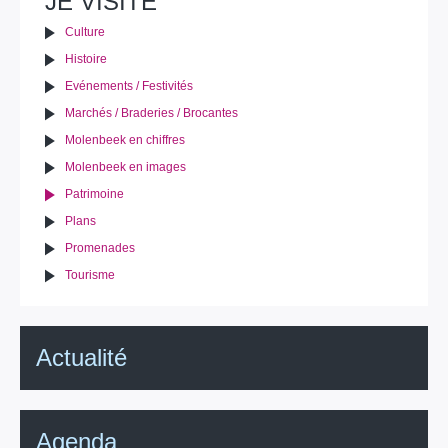
JE VISITE
document
Culture
Histoire
Evénements / Festivités
Marchés / Braderies / Brocantes
Molenbeek en chiffres
Molenbeek en images
Patrimoine
Plans
Promenades
Tourisme
Actualité
Agenda