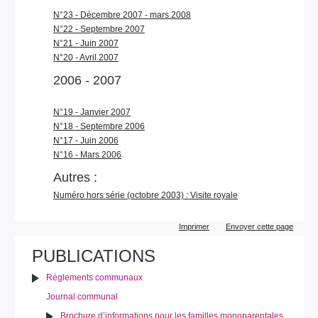
N°23 - Décembre 2007 - mars 2008
N°22 - Septembre 2007
N°21 - Juin 2007
N°20 - Avril 2007
2006 - 2007
N°19 - Janvier 2007
N°18 - Septembre 2006
N°17 - Juin 2006
N°16 - Mars 2006
Autres :
Numéro hors série (octobre 2003) : Visite royale
Actions
Imprimer
Envoyer cette page
sur
le
PUBLICATIONS
document
Règlements communaux
Journal communal
Brochure d’informations pour les familles monoparentales