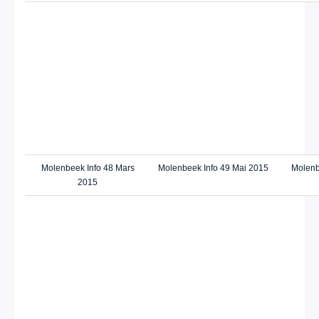
Molenbeek Info 48 Mars
Molenbeek Info 49 Mai 2015
Molenb
2015