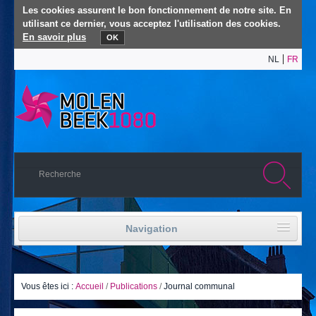
Les cookies assurent le bon fonctionnement de notre site. En
utilisant ce dernier, vous acceptez l'utilisation des cookies.
En savoir plus
OK
NL
FR
Navigation
Accueil
Vie politique
Vous êtes ici :
Accueil
/
Publications
/
Journal communal