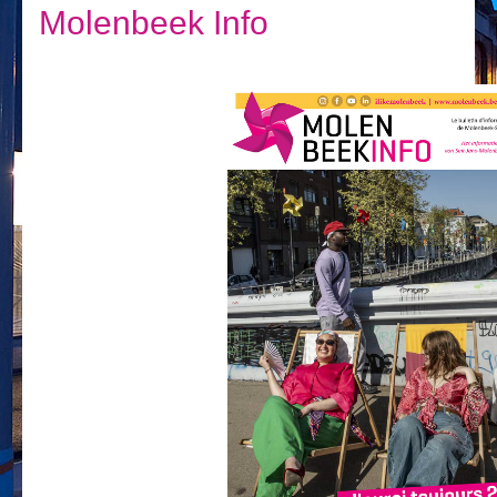
Je vis
Molenbeek Info
Je visite
Publications
Actualités
E-guichet / Prendre RDV
Actualités