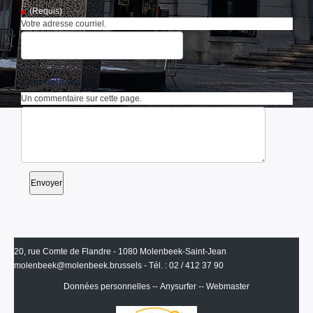
(Requis)
Votre adresse courriel.
Commentaire
Un commentaire sur cette page.
20, rue Comte de Flandre - 1080 Molenbeek-Saint-Jean
molenbeek@molenbeek.brussels
- Tél. : 02 / 412 37 90
Données personnelles
--
Anysurfer
--
Webmaster