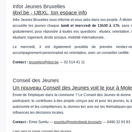
Infor Jeunes Bruxelles
ijbxl.be - IJBXL, ton espace info
Infor Jeunes Bruxelles vous informe et vous aide dans vos projets. À Molen
accueille les jeunes chaque
lundi et mercredi de 13h30 à 17h
, sans 
gratuitement, pour répondre à toutes vos questions : études, orientation, 
étudiant, logement, droits sociaux, mobilité internationale…
Le mercredi, il est également possible de prendre rendez-
accompagnement personnalisé en orientation, avec un conseiller certifié.
Contact :
bruxelles@ijbxl.be
— 02 514 41 11
Conseil des Jeunes
Un nouveau Conseil des Jeunes voit le jour à Mol
Envie de t'impliquer dans ta commune ? Le Conseil des Jeunes te donne l
participant, tu contribues à des projets conçus par et pour les jeunes, tu
autonomie et tes compétences, tu donnes ton avis sur les thématiques qui
influences les décisions locales.
Contact :
Emre Sumlu —
esumlu@molenbeek.brussels
— 0490 32 63 83
Lien vers la page conseil des jeunes