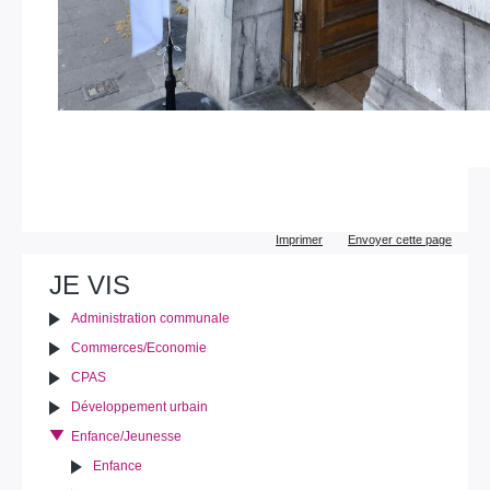
Actions
Imprimer
Envoyer cette page
sur
le
JE VIS
document
Administration communale
Commerces/Economie
CPAS
Développement urbain
Enfance/Jeunesse
Enfance