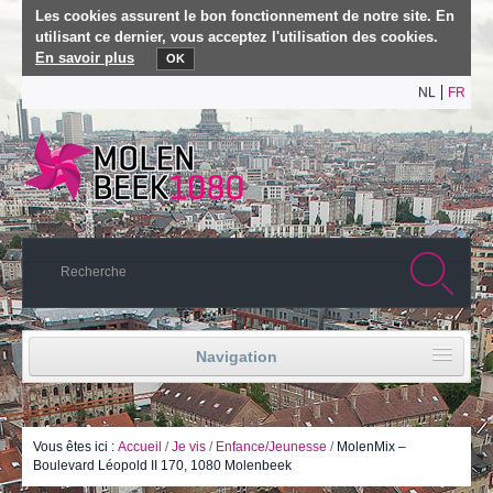
Les cookies assurent le bon fonctionnement de notre site. En
utilisant ce dernier, vous acceptez l'utilisation des cookies.
En savoir plus
OK
NL
FR
Navigation
Accueil
Vie politique
Vous êtes ici :
Accueil
/
Je vis
/
Enfance/Jeunesse
/
MolenMix –
Boulevard Léopold II 170, 1080 Molenbeek